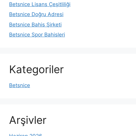
Betsnice Lisans Çeşitliliği
Betsnice Doğru Adresi
Betsnice Bahis Şirketi
Betsnice Spor Bahisleri
Kategoriler
Betsnice
Arşivler