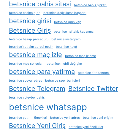
betsnice bahis sitesi
betsnice bahis şirketi
betsnice casino giriş
betsnice doğrulama başarısı
betsnice girisi
betsnice giris yap
Betsnice Giriş
betsnice haftalık kapanma
betsnice hesap prosedürü
betsnice instagram
betsnice i̇letişim adresi nedir
betsnice kayıt
betsnice maç izle
betsnice maç izleme
betsnice maç sonuçları
betsnice mobil değişim
betsnice para yatirma
betsnice site tanıtımı
betsnice sosyal adres
betsnice spor bahisleri
Betsnice Telegram
Betsnice Twitter
betsnice voleybol bahis
betsnice whatsapp
betsnice yatırım örnekleri
betsnice yeni adres
betsnice yeni erişim
Betsnice Yeni Giriş
betsnice yeni özellikler