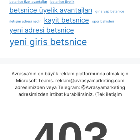
betsnice özel avantajlar
betsnice üyelik
betsnice üyelik avantajları
giris yap betsnice
kayit betsnice
iletişim adresi nedir
spor bahisleri
yeni adresi betsnice
yeni giris betsnice
Avrasya'nın en büyük reklam platformunda olmak için
Microsoft Teams:
reklam@avrasyamarketing.com
adresimizden veya Telegram: @Avrasyamarketing
adresimizden irtibat kurabilirsiniz. (Tek iletişim
adreslerimiz teams / telegram ve mail adresimizdir.
Harici hiçbir iletişim adresimiz bulunmamaktadır.
Lütfen itibar etmeyiniz.) Türkiye yasalarına göre 7258
sayılı kanun uyarınca yasa dışı bahis oynamanın
cezaları mevcuttur. Şu an bulunduğunuz site hiç bir
şekilde illegal bahis oyunları oynatmıyor ve oynamaya