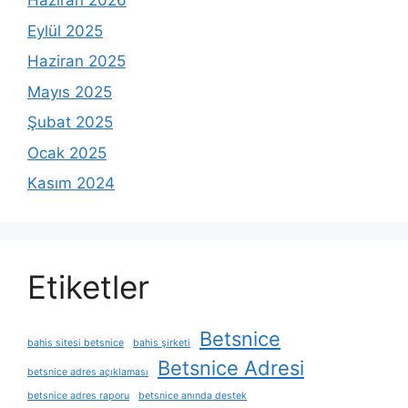
Haziran 2026
Eylül 2025
Haziran 2025
Mayıs 2025
Şubat 2025
Ocak 2025
Kasım 2024
Etiketler
Betsnice
bahis sitesi betsnice
bahis şirketi
Betsnice Adresi
betsnice adres açıklaması
betsnice adres raporu
betsnice anında destek