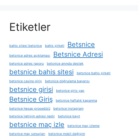
Etiketler
Betsnice
bahis sitesi betsnice
bahis şirketi
Betsnice Adresi
betsnice adres açıklaması
betsnice adres raporu
betsnice anında destek
betsnice bahis sitesi
betsnice bahis şirketi
betsnice casino giriş
betsnice doğrulama başarısı
betsnice girisi
betsnice giris yap
Betsnice Giriş
betsnice haftalık kapanma
betsnice hesap prosedürü
betsnice instagram
betsnice i̇letişim adresi nedir
betsnice kayıt
betsnice maç izle
betsnice maç izleme
betsnice maç sonuçları
betsnice mobil değişim