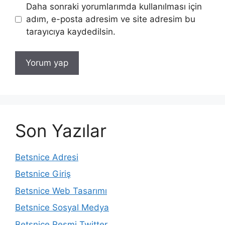
Daha sonraki yorumlarımda kullanılması için
adım, e-posta adresim ve site adresim bu
tarayıcıya kaydedilsin.
Son Yazılar
Betsnice Adresi
Betsnice Giriş
Betsnice Web Tasarımı
Betsnice Sosyal Medya
Betsnice Resmi Twitter