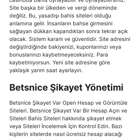
Site başka bir ülkeden ve vergi döneminde
değiliz. Bu, yasadışı bahis siteleri olduğu
anlamına gelir. İnsanların bahse girmesini
sağlayan dükkan kapandıktan sonra tekrar açık
olacak. Sistem kararlı ve güvenlidir. Site adresini
değiştirdiğinde bakiyenizi, kuponlarınızı veya
bonuslarınızı kaybetmeyeceksiniz. Para
kaybetmiyorsun. Yeni site adresine göre
yaklaşık yarım saat ayarlayın.
Betsnice Şikayet Yönetimi
Betsnice Şikayet Var Open Hesap ve Görüntüle
Siteleri. Betsnice Şikayet Var Bir Hesap Açın ve
Siteleri Bahis Siteleri hakkında şikayet etmek
veya Siteleri İncelemek İçin Kontrol Edin. Bazı
kişilerin sitelerde nasıl ücretsiz hesap alacağı