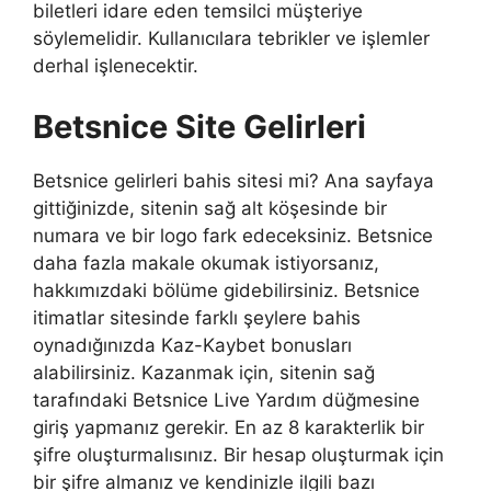
biletleri idare eden temsilci müşteriye
söylemelidir. Kullanıcılara tebrikler ve işlemler
derhal işlenecektir.
Betsnice Site Gelirleri
Betsnice gelirleri bahis sitesi mi? Ana sayfaya
gittiğinizde, sitenin sağ alt köşesinde bir
numara ve bir logo fark edeceksiniz. Betsnice
daha fazla makale okumak istiyorsanız,
hakkımızdaki bölüme gidebilirsiniz. Betsnice
itimatlar sitesinde farklı şeylere bahis
oynadığınızda Kaz-Kaybet bonusları
alabilirsiniz. Kazanmak için, sitenin sağ
tarafındaki Betsnice Live Yardım düğmesine
giriş yapmanız gerekir. En az 8 karakterlik bir
şifre oluşturmalısınız. Bir hesap oluşturmak için
bir şifre almanız ve kendinizle ilgili bazı