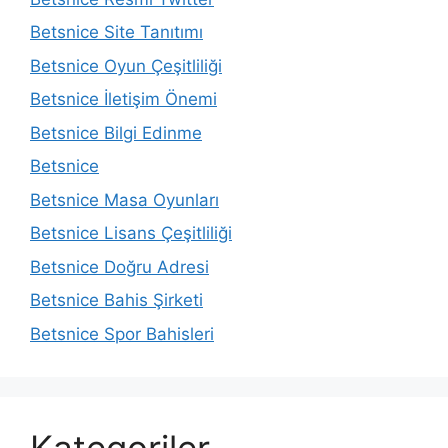
Betsnice Site Tanıtımı
Betsnice Oyun Çeşitliliği
Betsnice İletişim Önemi
Betsnice Bilgi Edinme
Betsnice
Betsnice Masa Oyunları
Betsnice Lisans Çeşitliliği
Betsnice Doğru Adresi
Betsnice Bahis Şirketi
Betsnice Spor Bahisleri
Kategoriler