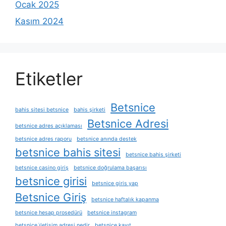
Ocak 2025
Kasım 2024
Etiketler
Betsnice
bahis sitesi betsnice
bahis şirketi
Betsnice Adresi
betsnice adres açıklaması
betsnice adres raporu
betsnice anında destek
betsnice bahis sitesi
betsnice bahis şirketi
betsnice casino giriş
betsnice doğrulama başarısı
betsnice girisi
betsnice giris yap
Betsnice Giriş
betsnice haftalık kapanma
betsnice hesap prosedürü
betsnice instagram
betsnice i̇letişim adresi nedir
betsnice kayıt