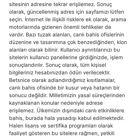
sitesinin adresine tekrar erişilemez. Sonuç
olarak, güncellenmiş adres için sayfamızı lütfen
seçin. İnternet ile ilişkili risklere ek olarak, arama
motorlarında gizlenen önemli tehlikeler de
vardır. Bazı tuzak alanları, canlı bahis ofislerinin
düzenine ve tasarımına çok benzediğinden, klon
alanları olarak bilinir. Kullanıcı ayrıntılarınızı bu
sitelerin kullanıcı panellerine girdiğinizde, işlem
sonuçlandırılır. Sonuç olarak, tüm kişisel
bilgileriniz hesabınızdan ödün verilecektir.
Betsnice olarak adlandırdığımız kısıtlamalar,
canlı bahis ofisinde bir kusur veya hatanın bir
sonucu değildir. Milletimizin yasal süreçlerinden
kaynaklanan konular nedeniyle adrese
erişilemez. Ülkemizin dışındaki canlı etkinliklere
bahis, burada hala yasadışı kabul edilmektedir.
Halen lisans ve sertifika programları olarak
faaliyet gösteren bu sitelere rağmen, yetkili