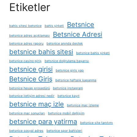
Etiketler
Betsnice
bahis sitesi betsnice
bahis şirketi
Betsnice Adresi
betsnice adres açıklaması
betsnice adres raporu
betsnice anında destek
betsnice bahis sitesi
betsnice bahis şirketi
betsnice casino giriş
betsnice doğrulama başarısı
betsnice girisi
betsnice giris yap
Betsnice Giriş
betsnice haftalık kapanma
betsnice hesap prosedürü
betsnice instagram
betsnice i̇letişim adresi nedir
betsnice kayıt
betsnice maç izle
betsnice maç izleme
betsnice maç sonuçları
betsnice mobil değişim
betsnice para yatirma
betsnice site tanıtımı
betsnice sosyal adres
betsnice spor bahisleri