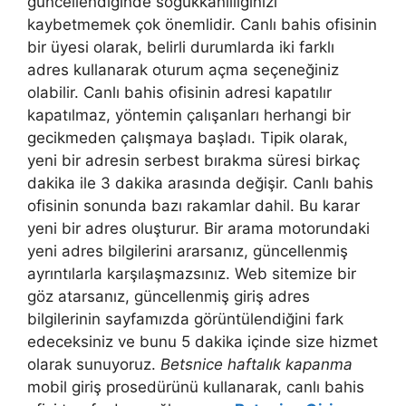
güncellendiğinde soğukkanlılığınızı
kaybetmemek çok önemlidir. Canlı bahis ofisinin
bir üyesi olarak, belirli durumlarda iki farklı
adres kullanarak oturum açma seçeneğiniz
olabilir. Canlı bahis ofisinin adresi kapatılır
kapatılmaz, yöntemin çalışanları herhangi bir
gecikmeden çalışmaya başladı. Tipik olarak,
yeni bir adresin serbest bırakma süresi birkaç
dakika ile 3 dakika arasında değişir. Canlı bahis
ofisinin sonunda bazı rakamlar dahil. Bu karar
yeni bir adres oluşturur. Bir arama motorundaki
yeni adres bilgilerini ararsanız, güncellenmiş
ayrıntılarla karşılaşmazsınız. Web sitemize bir
göz atarsanız, güncellenmiş giriş adres
bilgilerinin sayfamızda görüntülendiğini fark
edeceksiniz ve bunu 5 dakika içinde size hizmet
olarak sunuyoruz.
Betsnice haftalık kapanma
mobil giriş prosedürünü kullanarak, canlı bahis