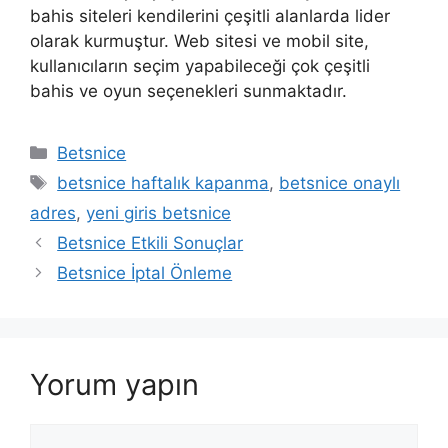
bahis siteleri kendilerini çeşitli alanlarda lider
olarak kurmuştur. Web sitesi ve mobil site,
kullanıcıların seçim yapabileceği çok çeşitli
bahis ve oyun seçenekleri sunmaktadır.
Kategoriler
Betsnice
Etiketler
betsnice haftalık kapanma
,
betsnice onaylı
adres
,
yeni giris betsnice
Betsnice Etkili Sonuçlar
Betsnice İptal Önleme
Yorum yapın
Yorum