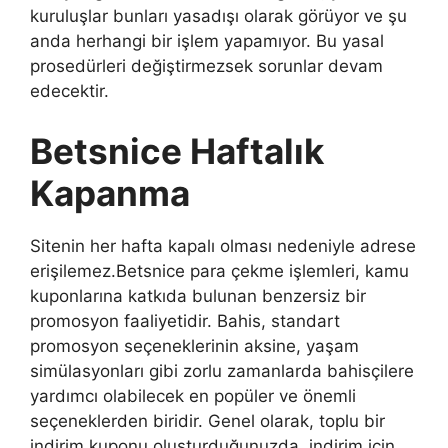
kuruluşlar bunları yasadışı olarak görüyor ve şu
anda herhangi bir işlem yapamıyor. Bu yasal
prosedürleri değiştirmezsek sorunlar devam
edecektir.
Betsnice Haftalık
Kapanma
Sitenin her hafta kapalı olması nedeniyle adrese
erişilemez.Betsnice para çekme işlemleri, kamu
kuponlarına katkıda bulunan benzersiz bir
promosyon faaliyetidir. Bahis, standart
promosyon seçeneklerinin aksine, yaşam
simülasyonları gibi zorlu zamanlarda bahisçilere
yardımcı olabilecek en popüler ve önemli
seçeneklerden biridir. Genel olarak, toplu bir
indirim kuponu oluşturduğunuzda, indirim için