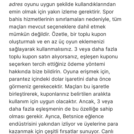
adres
oyunu uygun şekilde kullandıklarından
emin olmak için yakın izleme gerektirir. Spor
bahis hizmetlerinin sınırlamaları nedeniyle, tüm
maçları mevcut seçeneklere dahil etmek
mümkün değildir. Özetle, bir toplu kupon
oluşturmalı ve en az üç oyun eklemenizi
sağlayarak kullanmalısınız. 3 veya daha fazla
toplu kupon satın alıyorsanız, eşleşen kuponu
seçerken tercih ettiğiniz ödeme yöntemi
hakkında bize bildirin. Oyuna erişmek için,
parantez içindeki dolar işaretini daha önce
görmeniz gerekecektir. Maçları bu işaretle
birleştirerek, kuponlarınız belirtilen aralıkta
kullanım için uygun olacaktır. Ancak, 3 veya
daha fazla eşleşmenin de bu özelliğe sahip
olması gerekir. Ayrıca, Betsnice eğlence
endüstrisini yakından izliyor ve üyelerine para
kazanmak için çeşitli fırsatlar sunuyor. Canlı