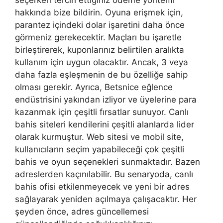
hakkında bize bildirin. Oyuna erişmek için,
parantez içindeki dolar işaretini daha önce
görmeniz gerekecektir. Maçları bu işaretle
birleştirerek, kuponlarınız belirtilen aralıkta
kullanım için uygun olacaktır. Ancak, 3 veya
daha fazla eşleşmenin de bu özelliğe sahip
olması gerekir. Ayrıca, Betsnice eğlence
endüstrisini yakından izliyor ve üyelerine para
kazanmak için çeşitli fırsatlar sunuyor. Canlı
bahis siteleri kendilerini çeşitli alanlarda lider
olarak kurmuştur. Web sitesi ve mobil site,
kullanıcıların seçim yapabileceği çok çeşitli
bahis ve oyun seçenekleri sunmaktadır. Bazen
adreslerden kaçınılabilir. Bu senaryoda, canlı
bahis ofisi etkilenmeyecek ve yeni bir adres
sağlayarak yeniden açılmaya çalışacaktır. Her
şeyden önce, adres güncellemesi