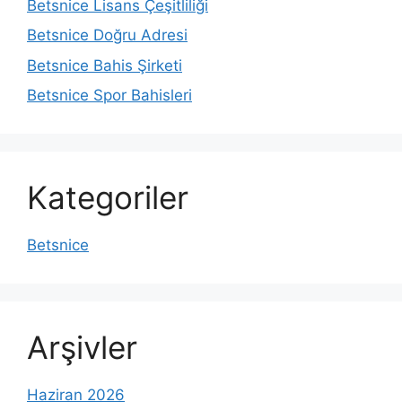
Betsnice Lisans Çeşitliliği
Betsnice Doğru Adresi
Betsnice Bahis Şirketi
Betsnice Spor Bahisleri
Kategoriler
Betsnice
Arşivler
Haziran 2026