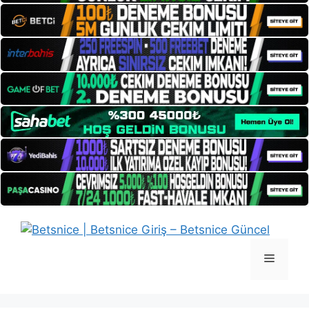
İçeriğe
atla
Menü