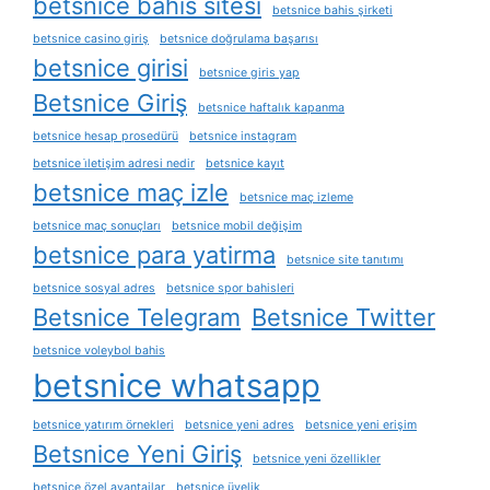
betsnice bahis sitesi
betsnice bahis şirketi
betsnice casino giriş
betsnice doğrulama başarısı
betsnice girisi
betsnice giris yap
Betsnice Giriş
betsnice haftalık kapanma
betsnice hesap prosedürü
betsnice instagram
betsnice i̇letişim adresi nedir
betsnice kayıt
betsnice maç izle
betsnice maç izleme
betsnice maç sonuçları
betsnice mobil değişim
betsnice para yatirma
betsnice site tanıtımı
betsnice sosyal adres
betsnice spor bahisleri
Betsnice Telegram
Betsnice Twitter
betsnice voleybol bahis
betsnice whatsapp
betsnice yatırım örnekleri
betsnice yeni adres
betsnice yeni erişim
Betsnice Yeni Giriş
betsnice yeni özellikler
betsnice özel avantajlar
betsnice üyelik