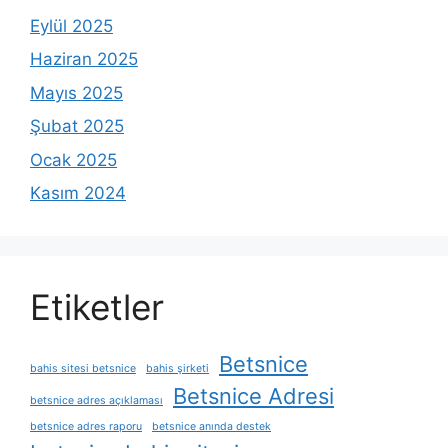
Eylül 2025
Haziran 2025
Mayıs 2025
Şubat 2025
Ocak 2025
Kasım 2024
Etiketler
Betsnice
bahis sitesi betsnice
bahis şirketi
Betsnice Adresi
betsnice adres açıklaması
betsnice adres raporu
betsnice anında destek