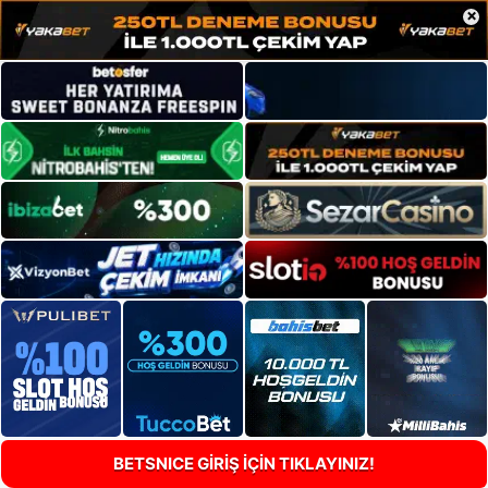
×
BETSNICE GİRİŞ İÇİN TIKLAYINIZ!