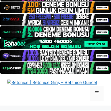
İçeriğe
atla
Menü