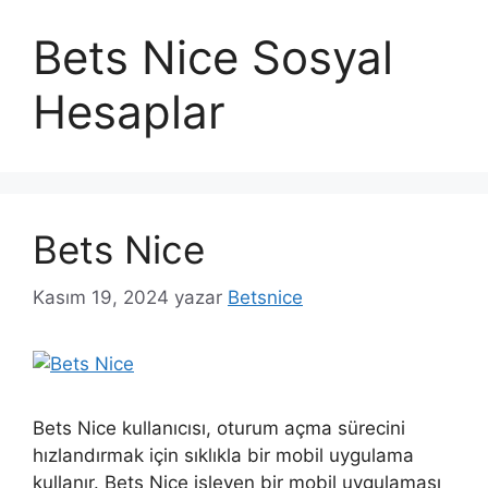
Bets Nice Sosyal
Hesaplar
Bets Nice
Kasım 19, 2024
yazar
Betsnice
Bets Nice kullanıcısı, oturum açma sürecini
hızlandırmak için sıklıkla bir mobil uygulama
kullanır. Bets Nice işleyen bir mobil uygulaması