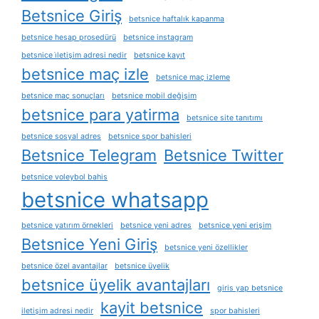
Betsnice Giriş
betsnice haftalık kapanma
betsnice hesap prosedürü
betsnice instagram
betsnice i̇letişim adresi nedir
betsnice kayıt
betsnice maç izle
betsnice maç izleme
betsnice maç sonuçları
betsnice mobil değişim
betsnice para yatirma
betsnice site tanıtımı
betsnice sosyal adres
betsnice spor bahisleri
Betsnice Telegram
Betsnice Twitter
betsnice voleybol bahis
betsnice whatsapp
betsnice yatırım örnekleri
betsnice yeni adres
betsnice yeni erişim
Betsnice Yeni Giriş
betsnice yeni özellikler
betsnice özel avantajlar
betsnice üyelik
betsnice üyelik avantajları
giris yap betsnice
kayit betsnice
iletişim adresi nedir
spor bahisleri