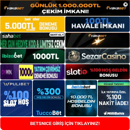
×
BETSNICE GİRİŞ İÇİN TIKLAYINIZ!