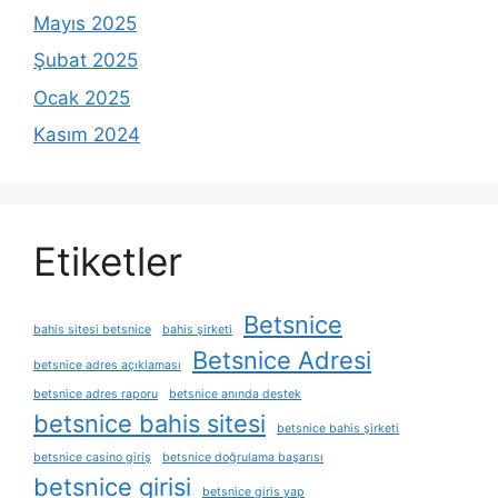
Mayıs 2025
Şubat 2025
Ocak 2025
Kasım 2024
Etiketler
Betsnice
bahis sitesi betsnice
bahis şirketi
Betsnice Adresi
betsnice adres açıklaması
betsnice adres raporu
betsnice anında destek
betsnice bahis sitesi
betsnice bahis şirketi
betsnice casino giriş
betsnice doğrulama başarısı
betsnice girisi
betsnice giris yap