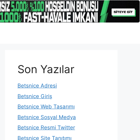
Son Yazılar
Betsnice Adresi
Betsnice Giriş
Betsnice Web Tasarımı
Betsnice Sosyal Medya
Betsnice Resmi Twitter
Betsnice Site Tanıtımı