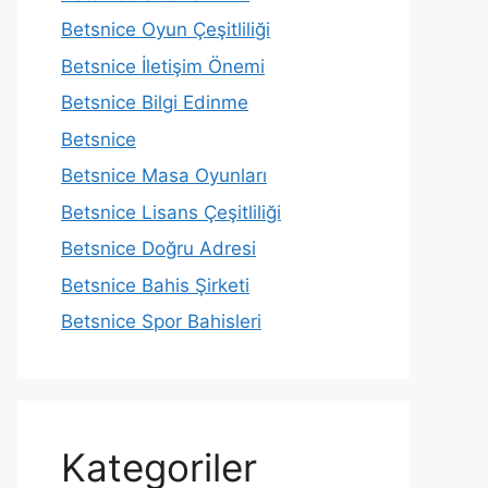
Betsnice Oyun Çeşitliliği
Betsnice İletişim Önemi
Betsnice Bilgi Edinme
Betsnice
Betsnice Masa Oyunları
Betsnice Lisans Çeşitliliği
Betsnice Doğru Adresi
Betsnice Bahis Şirketi
Betsnice Spor Bahisleri
Kategoriler