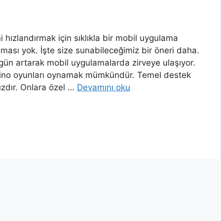
i hızlandırmak için sıklıkla bir mobil uygulama
aması yok. İşte size sunabileceğimiz bir öneri daha.
n gün artarak mobil uygulamalarda zirveye ulaşıyor.
sino oyunları oynamak mümkündür. Temel destek
mızdır. Onlara özel …
Devamını oku